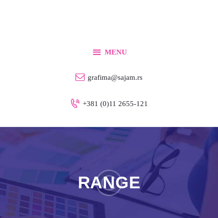
Početna
Za izlagače
Za posetioce
MENU
Info
grafima@sajam.rs
Kontakt
+381 (0)11 2655-121
Srpski
RANGE