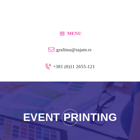
Početna
Za izlagače
Za posetioce
MENU
Info
grafima@sajam.rs
Kontakt
+381 (0)11 2655-121
Srpski
EVENT PRINTING