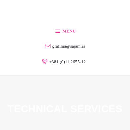
Home
For Exhibitors
For Visitors
MENU
Info
grafima@sajam.rs
Contact
+381 (0)11 2655-121
English
TECHNICAL SERVICES