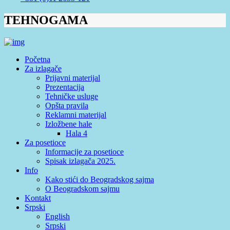
TEHNOGAMA
Početna
Za izlagače
Prijavni materijal
Prezentacija
Tehničke usluge
Opšta pravila
Reklamni materijal
Izložbene hale
Hala 4
Za posetioce
Informacije za posetioce
Spisak izlagača 2025.
Info
Kako stići do Beogradskog sajma
O Beogradskom sajmu
Kontakt
Srpski
English
Srpski