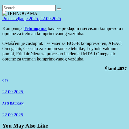
Predstavljanje 2025.
22.09.2025
Kompanija
Tehnogama
bavi se prodajom i servisom kompresora i
opreme za tretman komprimovanog vazduha.
Ovlašćeni je zastupnik i serviser za BOGE kompressoren, ABAC,
Omega air, Ceccato za kompresorske tehnike, Leybold vakuum
pumpi, Friulair čilera za procesno hlađenje i MTA i Omega air
opreme za tretman komprimovanog vazduha.
Štand 4037
Кретање
Previous
CFS
post:
чланка
22.09.2025.
Next
APG BALKAN
post:
22.09.2025.
You May Also Like