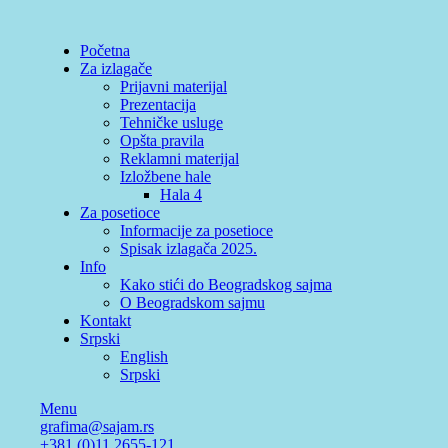
Početna
Za izlagače
Prijavni materijal
Prezentacija
Tehničke usluge
Opšta pravila
Reklamni materijal
Izložbene hale
Hala 4
Za posetioce
Informacije za posetioce
Spisak izlagača 2025.
Info
Kako stići do Beogradskog sajma
O Beogradskom sajmu
Kontakt
Srpski
English
Srpski
Menu
grafima@sajam.rs
+381 (0)11 2655-121