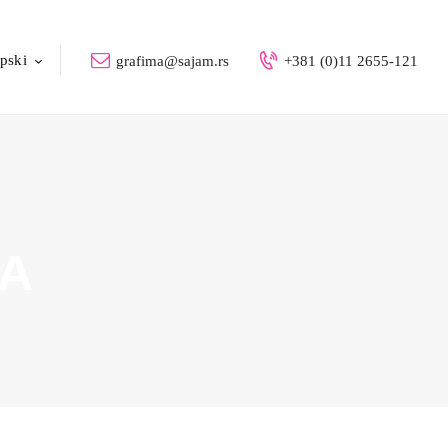
pski
grafima@sajam.rs
+381 (0)11 2655-121
IA