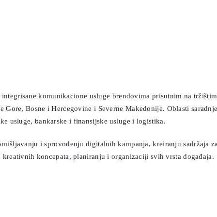
5
integrisane komunikacione usluge brendovima prisutnim na tržištim
ne Gore, Bosne i Hercegovine i Severne Makedonije. Oblasti saradnje 
 usluge, bankarske i finansijske usluge i logistika.
mišljavanju i sprovođenju digitalnih kampanja, kreiranju sadržaja za
kreativnih koncepata, planiranju i organizaciji svih vrsta događaja.