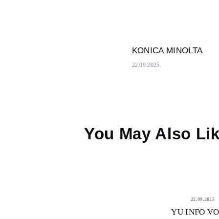
KONICA MINOLTA
КРЕТАЊЕ
Previous
post:
22.09.2025.
ЧЛАНКА
You May Also Li
22.09.2025
YU INFO V