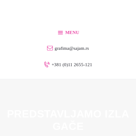
Početna
Za izlagače
Za posetioce
MENU
Info
grafima@sajam.rs
Kontakt
+381 (0)11 2655-121
Srpski
PREDSTAVLJAMO IZLA
GAČE