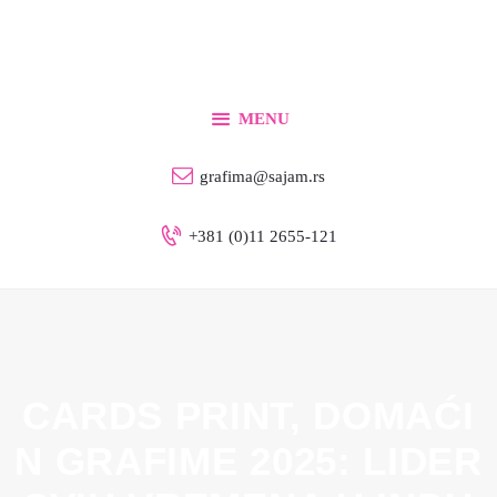
Početna
Za izlagače
Za posetioce
MENU
Info
grafima@sajam.rs
Kontakt
+381 (0)11 2655-121
Srpski
CARDS PRINT, DOMAĆI
N GRAFIME 2025: LIDER