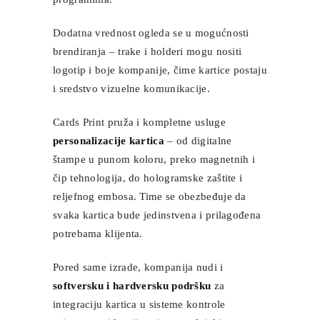
Dodatna vrednost ogleda se u mogućnosti
brendiranja – trake i holderi mogu nositi
logotip i boje kompanije, čime kartice postaju
i sredstvo vizuelne komunikacije.
Cards Print pruža i kompletne usluge
personalizacije kartica
– od digitalne
štampe u punom koloru, preko magnetnih i
čip tehnologija, do hologramske zaštite i
reljefnog embosa. Time se obezbeđuje da
svaka kartica bude jedinstvena i prilagođena
potrebama klijenta.
Pored same izrade, kompanija nudi i
softversku i hardversku podršku
za
integraciju kartica u sisteme kontrole