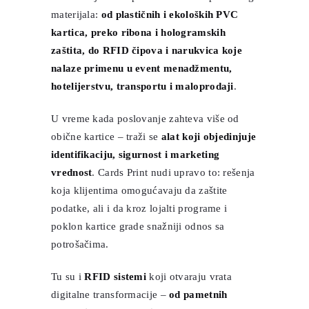
materijala:
od plastičnih i ekoloških PVC
kartica, preko ribona i hologramskih
zaštita, do RFID čipova i narukvica koje
nalaze primenu u event menadžmentu,
hotelijerstvu, transportu i maloprodaji
.
U vreme kada poslovanje zahteva više od
obične kartice – traži se
alat koji objedinjuje
identifikaciju, sigurnost i marketing
vrednost
. Cards Print nudi upravo to: rešenja
koja klijentima omogućavaju da zaštite
podatke, ali i da kroz lojalti programe i
poklon kartice grade snažniji odnos sa
potrošačima.
Tu su i
RFID sistemi
koji otvaraju vrata
digitalne transformacije –
od pametnih