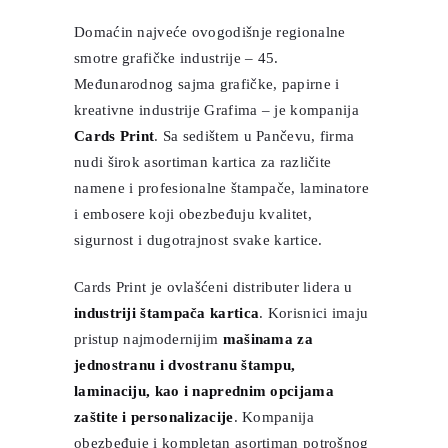
Domaćin najveće ovogodišnje regionalne
smotre grafičke industrije – 45.
Međunarodnog sajma grafičke, papirne i
kreativne industrije Grafima – je kompanija
Cards Print
. Sa sedištem u Pančevu, firma
nudi širok asortiman kartica za različite
namene i profesionalne štampače, laminatore
i embosere koji obezbeđuju kvalitet,
sigurnost i dugotrajnost svake kartice.
Cards Print je ovlašćeni distributer lidera u
industriji štampača kartica
. Korisnici imaju
pristup najmodernijim
mašinama za
jednostranu i dvostranu štampu,
laminaciju, kao i naprednim opcijama
zaštite i personalizacije
. Kompanija
obezbeđuje i kompletan asortiman potrošnog