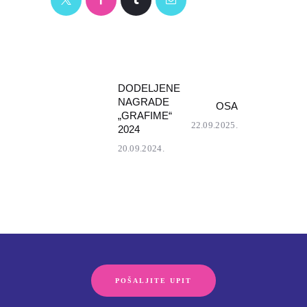
КРЕТАЊЕ
DODELJENE
Previous
NAGRADE
OSA
post:
Next
„GRAFIME“
ЧЛАНКА
22.09.2025.
post:
2024
20.09.2024.
POŠALJITE UPIT