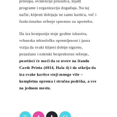
pristupa, evidencije prisustva, lojalti
programe i organizaciju događaja. Na taj
način, klijenti dobijaju ne samo karticu, već i
funkcionalno rešenje spremno za upotrebu.
Da iza kompanije stoje godine iskustva,
vrhunska tehnološka opremljenost i jasna
vizija da svaki klijent dobije sigurno,
pouzdano i estetski besprekorno rešenje,
posetioci će moći da se uvere na štandu
Cards Printa (4014, Hala 4) i da otkriju da
iza svake kartice stoji mnogo više –
kompletna oprema i stručna podrška, a sve
na jednom mestu.