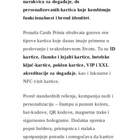
narukvica za događaje, do
personalizovanih kartica koje kombinuju
funkcionalnost i brend identitet
.
Ponuda Cards Printa obuhvata gotovo sve
tipove kartica koje danas imaju primenu u
poslovanju i svakodnevnom životu. Tu su
ID
kartice, članske i lojalti kartice, hotelske
ključ-kartice, poklon kartice, VIP i XXL
akreditacije za događaje
, kao i luksuzne i
NFC vizit kartice.
Pored standardnih rešenja, kompanija nudi i
personalizaciju – štampu u punom koloru,
bar-kodove, QR kodove, magnetne trake i
sigurnosne holograme. Dodatna oprema
poput holdera, pristupnica i stalaka
upotpunjuje ponudu i omogućava da kartice