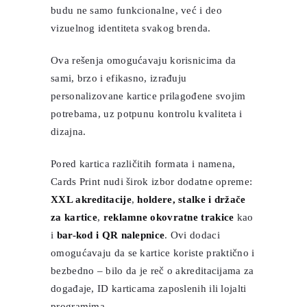
budu ne samo funkcionalne, već i deo
vizuelnog identiteta svakog brenda.
Ova rešenja omogućavaju korisnicima da
sami, brzo i efikasno, izrađuju
personalizovane kartice prilagođene svojim
potrebama, uz potpunu kontrolu kvaliteta i
dizajna.
Pored kartica različitih formata i namena,
Cards Print nudi širok izbor dodatne opreme:
XXL akreditacije
,
holdere, stalke i držače
za kartice
,
reklamne okovratne trakice
kao
i
bar-kod i QR nalepnice
. Ovi dodaci
omogućavaju da se kartice koriste praktično i
bezbedno – bilo da je reč o akreditacijama za
događaje, ID karticama zaposlenih ili lojalti
programima.